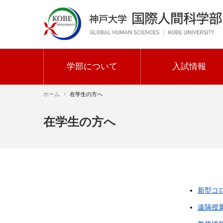
メ
イ
ン
コ
ン
テ
学部について
入試情報
ン
メ
ツ
ホーム
在学生の方へ
イ
に
ン
移
パ
在学生の方へ
動
ナ
ン
ビ
く
ゲ
ず
ー
シ
新型コ
ョ
サ
遠隔授
ン
イ