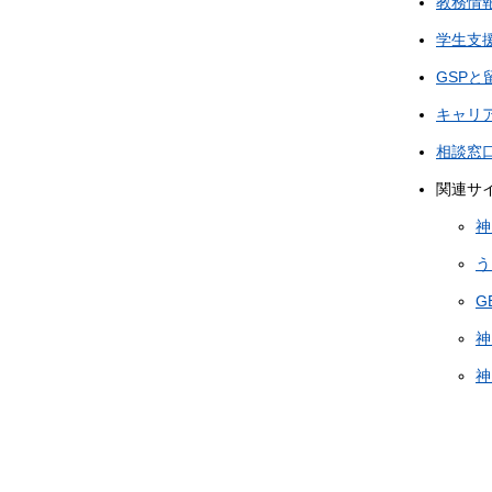
教務情
ド
学生支
バ
GSPと
ー
メ
キャリ
ニ
相談窓
ュ
関連サ
ー
神
う
G
神
神