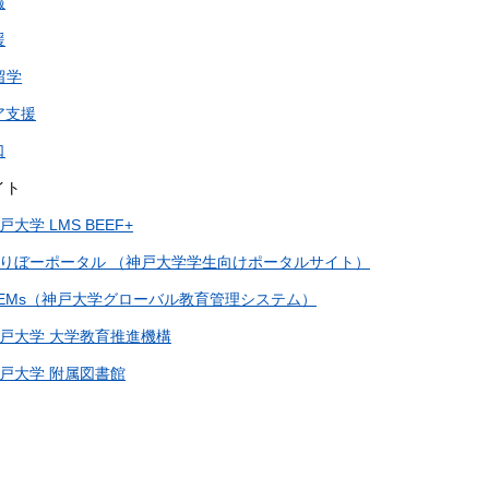
報
援
留学
ア支援
口
イト
戸大学 LMS BEEF+
りぼーポータル （神戸大学学生向けポータルサイト）
EMs（神戸大学グローバル教育管理システム）
戸大学 大学教育推進機構
戸大学 附属図書館