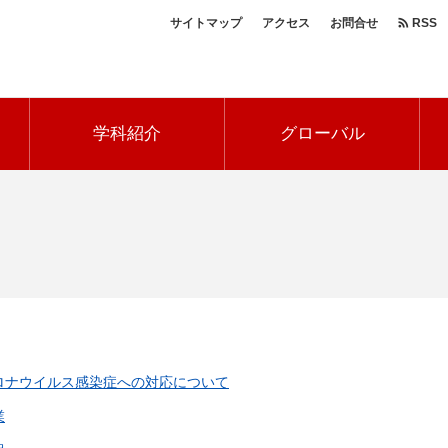
サイトマップ
アクセス
お問合せ
RSS
ヘ
ッ
学科紹介
グローバル
ダ
ー
ナ
ビ
ロナウイルス感染症への対応について
業