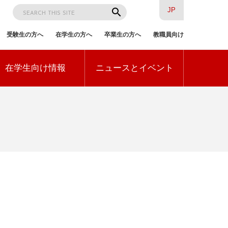
検
search
JP
索
受験生の方へ
在学生の方へ
卒業生の方へ
教職員向け
訪
在学生向け情報
ニュースとイベント
問
者
別