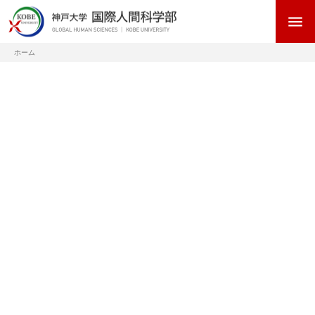
メ
menu
イ
ン
コ
ホーム
ン
パ
テ
ン
ン
く
ツ
サ
ず
に
イ
移
ド
動
バ
ー
メ
ニ
ュ
ー