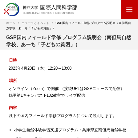
メ
menu
イ
ン
コ
ホーム
ニュースとイベント
GSP国内フィールド学修 プログラム説明会（南但馬自
然学校、あーち「子どもの貧困」）
ン
パ
テ
GSP国内フィールド学修 プログラム説明会（南但馬自然
ン
ン
学校、あーち「子どもの貧困」）
く
ツ
ず
に
日時
移
2023年4月20日（木）12:20～13:00
動
場所
オンライン（Zoom）で開催 （接続URLはGSPニュースで配信）
鶴甲第1キャンパス F102教室でライブ配信
内容
以下の国内フィールド学修プログラムについて説明します。
小学生自然体験学習支援プログラム：兵庫県立南但馬自然学校