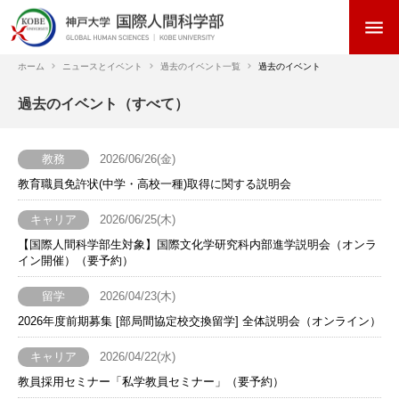
メ
menu
イ
ン
コ
ホーム
ニュースとイベント
過去のイベント一覧
過去のイベント
ン
パ
過去のイベント（すべて）
テ
ン
ン
く
ツ
教務
2026/06/26(金)
ず
に
教育職員免許状(中学・高校一種)取得に関する説明会
移
動
キャリア
2026/06/25(木)
【国際人間科学部生対象】国際文化学研究科内部進学説明会（オンラ
イン開催）（要予約）
留学
2026/04/23(木)
2026年度前期募集 [部局間協定校交換留学] 全体説明会（オンライン）
キャリア
2026/04/22(水)
教員採用セミナー「私学教員セミナー」（要予約）