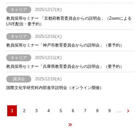
キャリア
2025/12/17(水)
教員採用セミナー 「京都府教育委員会からの説明会」（Zoomによる
LIVE配信・要予約）
キャリア
2025/12/16(火)
教員採用セミナー「神戸市教育委員会からの説明会」（要予約）
キャリア
2025/12/11(木)
教員採用セミナー「兵庫県教育委員会からの説明会」（要予約）
講演会
2025/12/10(水)
国際文化学研究科内部進学説明会（オンライン開催）
カ
1
Page
2
Page
3
Page
4
Page
5
Page
6
Page
7
Page
8
Page
9
…
ペ
レ
ー
ン
ジ
ト
送
ペ