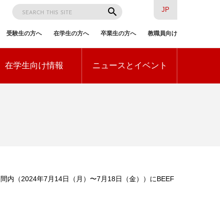
検
search
JP
索
受験生の方へ
在学生の方へ
卒業生の方へ
教職員向け
訪
在学生向け情報
ニュースとイベント
問
者
別
2024年7月14日（月）〜7月18日（金））にBEEF