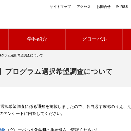
サイトマップ
アクセス
お問合せ
RSS
ヘ
ッ
学科紹介
グローバル
ダ
ー
ログラム選択希望調査について
ナ
ビ
け】プログラム選択希望調査について
選択希望調査に係る通知を掲載しましたので、各自必ず確認のうえ、期間内（
tureのアンケートに回答してください。
出物
（グローバル文化学科の掲示板をご確認ください）