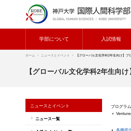
メ
イ
ン
コ
ン
テ
学部について
入試情報
ン
メ
ツ
ホーム
ニュースとイベント
【グローバル文化学科2年生向け】プ
イ
に
ン
移
パ
【グローバル文化学科2年生向
動
ナ
ン
ビ
く
ゲ
ず
ー
ニュースとイベント
プログラム
シ
＋ Ven
ョ
ニュース一覧
サ
ン
イ
各種提