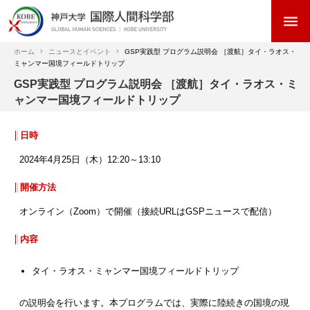
メ
menu
イ
ン
コ
ホーム
ニュースとイベント
GSP実践型 プログラム説明会 ［渡航］タイ・ラオス・
ミャンマー国境フィールドトリップ
ン
パ
テ
GSP実践型 プログラム説明会 ［渡航］タイ・ラオス・ミ
ン
ン
ャンマー国境フィールドトリップ
く
ツ
ず
に
日時
移
動
2024年4月25日（木）12:20～13:10
開催方法
オンライン（Zoom）で開催（接続URLはGSPニュースで配信）
内容
タイ・ラオス・ミャンマー国境フィールドトリップ
の説明会を行います。本プログラムでは、実際に陸続きの国境の現