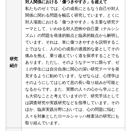
対人関係における「傷つきやすさ」を超えて
私たちのゼミでは、心の成長にともなう自己や対人
関係に関わる問題を幅広く研究しています。とくに
対人場面における「傷つきやすさ」を主要な研究テ
ーマとして、いわゆる対人恐怖や自己愛（ナルシシ
ズム）の問題を発達的観点と臨床的観点から解明し
ています。それは、単に傷つきやすさを説明するこ
とではなく、人の心の成長の過渡的な姿としてその
痛みを抱え、乗り越えていく道を探求することでも
研究
あります。ただし、そのようなテーマに限らず、ゼ
紹介
ミの学生には自分自身に関心の深い研究テーマを発
見するように勧めています。なぜならば、心理学は
そのようにしてはじめて息の長い取り組みが可能と
なるからです。また、実際の人々の心から学ぶこと
も大切なことと考えていますので、研究手法として
は調査研究や実践研究などを指導しています。その
ほか、臨床実践分野においては、心の問題に悩む
人々を対象としたロールシャッハ検査法の研究にも
取り組んでいます。