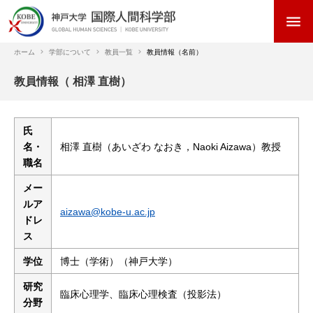
メ
menu
イ
ン
コ
ホーム
学部について
教員一覧
教員情報（名前）
ン
パ
教員情報（ 相澤 直樹）
テ
ン
ン
く
ツ
ず
に
氏
移
名・
相澤 直樹（あいざわ なおき，Naoki Aizawa）教授
動
職名
メー
ルア
aizawa@kobe-u.ac.jp
ドレ
ス
学位
博士（学術）（神戸大学）
研究
臨床心理学、臨床心理検査（投影法）
分野