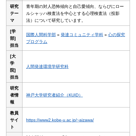
研究
青年期の対人恐怖傾向と自己愛傾向、ならびにロー
テー
ルシャッハ検査法を中心とする心理検査法（投影
マ
法）について研究しています。
[学
国際人間科学部
»
発達コミュニティ学科
»
心の探究
部]
プログラム
担当
[大
学
人間発達環境学研究科
院]
担当
研究
者情
神戸大学研究者紹介（KUID）
報
教員
サイ
https://www2.kobe-u.ac.jp/~aizawa/
ト