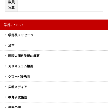
教員
写真
学部について
サ
学部長メッセージ
イ
ド
沿革
バ
ー
国際人間科学部の概要
メ
カリキュラム概要
ニ
ュ
グローバル教育
ー
広報メディア
教育研究施設
情報公開