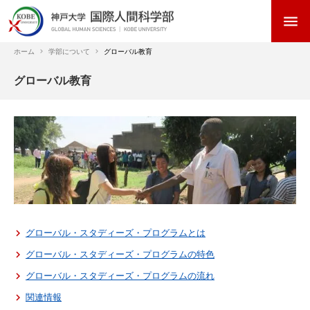
メ
menu
イ
ン
コ
ホーム
学部について
グローバル教育
ン
パ
グローバル教育
テ
ン
ン
く
ツ
ず
に
移
動
グローバル・スタディーズ・プログラムとは
グローバル・スタディーズ・プログラムの特色
グローバル・スタディーズ・プログラムの流れ
関連情報