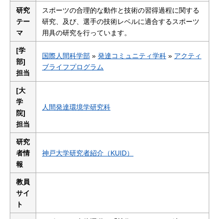
研究
スポーツの合理的な動作と技術の習得過程に関する
テー
研究、及び、選手の技術レベルに適合するスポーツ
マ
用具の研究を行っています。
[学
国際人間科学部
»
発達コミュニティ学科
»
アクティ
部]
ブライフプログラム
担当
[大
学
人間発達環境学研究科
院]
担当
研究
者情
神戸大学研究者紹介（KUID）
報
教員
サイ
ト