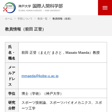
メ
menu
イ
ン
コ
ホーム
学部について
教員一覧
教員情報（名前）
ン
パ
教員情報（前田 正登）
テ
ン
ン
く
ツ
ず
に
氏
移
名・
前田 正登（まえだ まさと，Masato Maeda）教授
動
職名
メー
ルア
mmaeda@kobe-u.ac.jp
ドレ
ス
学位
博士（学術）（神戸大学）
研究
スポーツ技術論、スポーツバイオメカニクス、スポ
分野
ーツ工学