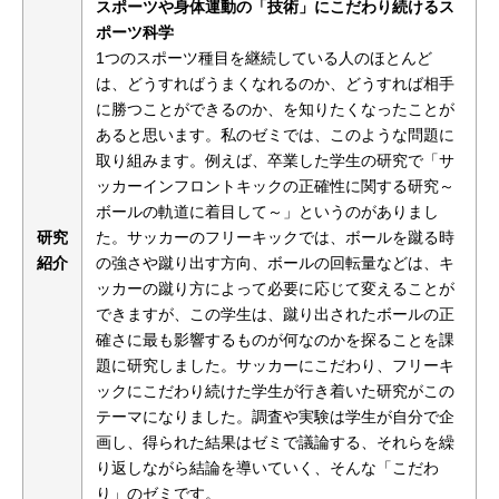
スポーツや身体運動の「技術」にこだわり続けるス
ポーツ科学
1つのスポーツ種目を継続している人のほとんど
は、どうすればうまくなれるのか、どうすれば相手
に勝つことができるのか、を知りたくなったことが
あると思います。私のゼミでは、このような問題に
取り組みます。例えば、卒業した学生の研究で「サ
ッカーインフロントキックの正確性に関する研究～
ボールの軌道に着目して～」というのがありまし
研究
た。サッカーのフリーキックでは、ボールを蹴る時
紹介
の強さや蹴り出す方向、ボールの回転量などは、キ
ッカーの蹴り方によって必要に応じて変えることが
できますが、この学生は、蹴り出されたボールの正
確さに最も影響するものが何なのかを探ることを課
題に研究しました。サッカーにこだわり、フリーキ
ックにこだわり続けた学生が行き着いた研究がこの
テーマになりました。調査や実験は学生が自分で企
画し、得られた結果はゼミで議論する、それらを繰
り返しながら結論を導いていく、そんな「こだわ
り」のゼミです。