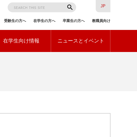
検
search
JP
索
受験生の方へ
在学生の方へ
卒業生の方へ
教職員向け
訪
在学生向け情報
ニュースとイベント
問
者
別