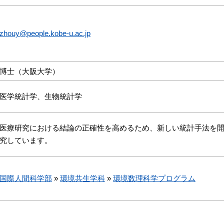
zhouy@people.kobe-u.ac.jp
博士（大阪大学）
医学統計学、生物統計学
医療研究における結論の正確性を高めるため、新しい統計手法を
究しています。
国際人間科学部
»
環境共生学科
»
環境数理科学プログラム