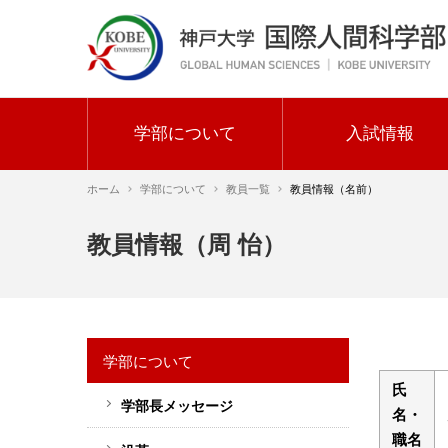
メ
イ
ン
コ
ン
テ
学部について
入試情報
ン
メ
ツ
ホーム
学部について
教員一覧
教員情報（名前）
イ
に
ン
移
パ
教員情報（周 怡）
動
ナ
ン
ビ
く
ゲ
ず
ー
学部について
シ
氏
ョ
学部長メッセージ
サ
名・
ン
イ
職名