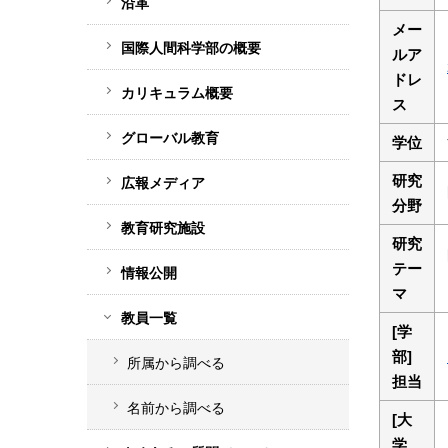
沿革
ド
メー
バ
国際人間科学部の概要
ルア
ー
ドレ
カリキュラム概要
メ
ス
ニ
グローバル教育
学位
ュ
研究
広報メディア
ー
分野
教育研究施設
研究
テー
情報公開
マ
教員一覧
[学
部]
所属から調べる
担当
名前から調べる
[大
学