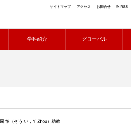
サイトマップ
アクセス
お問合せ
RSS
ヘ
ッ
学科紹介
グローバル
ダ
ー
ナ
ビ
周 怡（ぞう い，Yi Zhou）助教