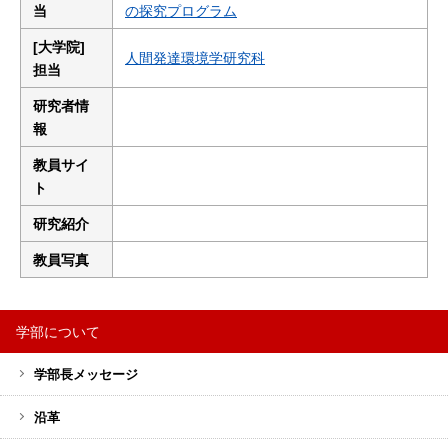
当
の探究プログラム
[大学院]
人間発達環境学研究科
担当
研究者情
報
教員サイ
ト
研究紹介
教員写真
学部について
サ
学部長メッセージ
イ
ド
沿革
バ