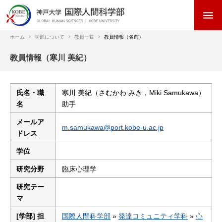
メ
menu
イ
ン
コ
ホーム
学部について
教員一覧
教員情報（名前）
ン
パ
教員情報（寒川 美紀）
テ
ン
ン
く
ツ
ず
に
氏名・職
寒川 美紀（さむかわ みき，Miki Samukawa）
移
名
助手
動
メールア
m.samukawa@port.kobe-u.ac.jp
ドレス
学位
研究分野
臨床心理学
研究テー
マ
[学部] 担
国際人間科学部
»
発達コミュニティ学科
»
心