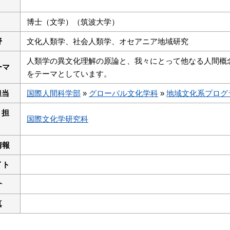
博士（文学）（筑波大学）
野
文化人類学、社会人類学、オセアニア地域研究
人類学の異文化理解の原論と、我々にとって他なる人間概
ーマ
をテーマとしています。
担当
国際人間科学部
»
グローバル文化学科
»
地域文化系プログ
 担
国際文化学研究科
情報
イト
介
真