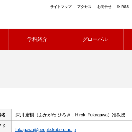
サイトマップ
アクセス
お問合せ
RSS
ヘ
ッ
学科紹介
グローバル
ダ
ー
ナ
ビ
職名
深川 宏樹（ふかがわ ひろき，Hiroki Fukagawa）准教授
アド
fukagawa@people.kobe-u.ac.jp