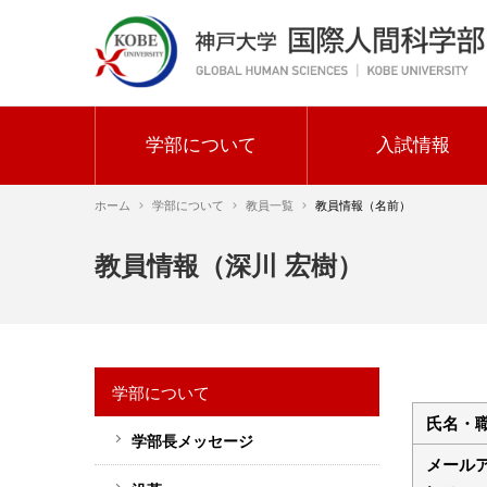
メ
イ
ン
コ
ン
テ
学部について
入試情報
ン
メ
ツ
ホーム
学部について
教員一覧
教員情報（名前）
イ
に
ン
移
パ
教員情報（深川 宏樹）
動
ナ
ン
ビ
く
ゲ
ず
ー
学部について
シ
氏名・
ョ
学部長メッセージ
サ
ン
メール
イ