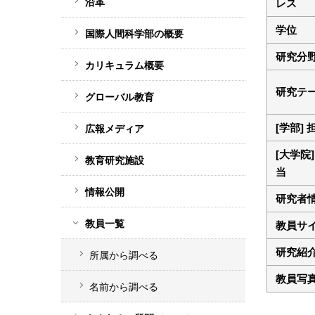
沿革
レス
ド
学位
バ
国際人間科学部の概要
ー
研究分
カリキュラム概要
メ
研究テ
ニ
グローバル教育
ュ
[学部] 
広報メディア
ー
[大学院]
教育研究施設
当
情報公開
研究者
教員一覧
教員サ
研究紹
所属から調べる
教員写
名前から調べる