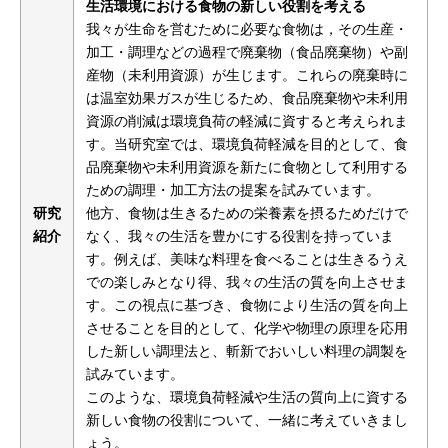
生活環境における食物の新しい役割を考える
我々が生命を営むために必要な食物は，その生産・
加工・調理などの過程で廃棄物（食品廃棄物）や副
産物（未利用資源）が生じます。これらの廃棄時に
は温室効果ガスが生じるため、食品廃棄物や未利用
資源の削減は環境負荷の軽減に資すると考えられま
す。当研究室では、環境負荷軽減を目的として、食
品廃棄物や未利用資源を新たに食物として利用する
ための調理・加工方法の提案を試みています。
研究
他方、食物は生きるための栄養素を摂るためだけで
紹介
なく、我々の生活を豊かにする役割を持っていま
す。例えば、美味な料理を食べることは生きるうえ
での楽しみとなり得、我々の生活の質を向上させま
す。この視点に基づき、食物により生活の質を向上
させることを目的として、化学や物理の原理を応用
した新しい調理法と、斬新でおいしい料理の調製を
試みています。
このような、環境負荷軽減や生活の質向上に資する
新しい食物の役割について、一緒に考えていきまし
ょう。