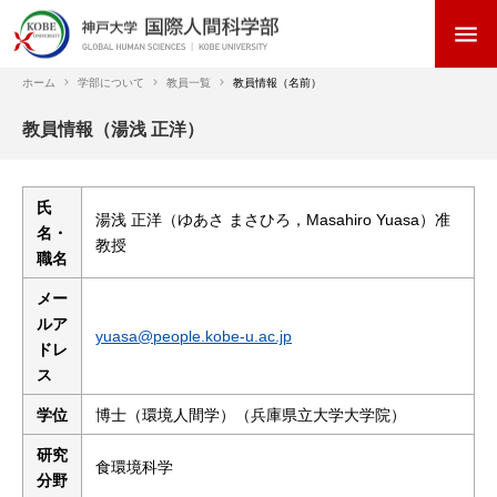
メ
menu
イ
ン
コ
ホーム
学部について
教員一覧
教員情報（名前）
ン
パ
教員情報（湯浅 正洋）
テ
ン
ン
く
ツ
ず
に
氏
湯浅 正洋（ゆあさ まさひろ，Masahiro Yuasa）准
移
名・
教授
動
職名
メー
ルア
yuasa@people.kobe-u.ac.jp
ドレ
ス
学位
博士（環境人間学）（兵庫県立大学大学院）
研究
食環境科学
分野