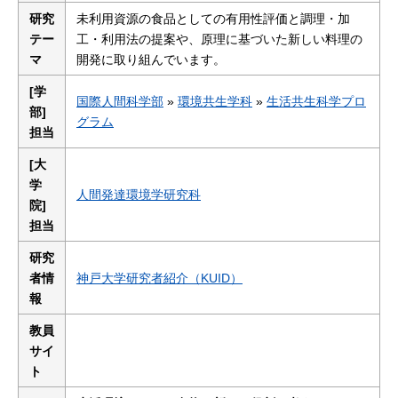
研究
未利用資源の食品としての有用性評価と調理・加
テー
工・利用法の提案や、原理に基づいた新しい料理の
マ
開発に取り組んでいます。
[学
国際人間科学部
»
環境共生学科
»
生活共生科学プロ
部]
グラム
担当
[大
学
人間発達環境学研究科
院]
担当
研究
者情
神戸大学研究者紹介（KUID）
報
教員
サイ
ト