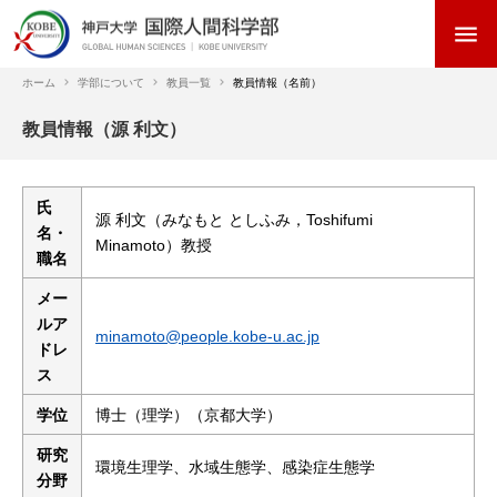
メ
menu
イ
ン
コ
ホーム
学部について
教員一覧
教員情報（名前）
ン
パ
教員情報（源 利文）
テ
ン
ン
く
ツ
ず
に
氏
源 利文（みなもと としふみ，Toshifumi
移
名・
Minamoto）教授
動
職名
メー
ルア
minamoto@people.kobe-u.ac.jp
ドレ
ス
学位
博士（理学）（京都大学）
研究
環境生理学、水域生態学、感染症生態学
分野