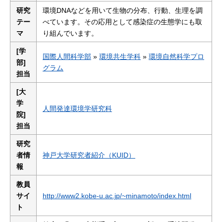
研究
環境DNAなどを用いて生物の分布、行動、生理を調
テー
べています。その応用として感染症の生態学にも取
マ
り組んでいます。
[学
国際人間科学部
»
環境共生学科
»
環境自然科学プロ
部]
グラム
担当
[大
学
人間発達環境学研究科
院]
担当
研究
者情
神戸大学研究者紹介（KUID）
報
教員
サイ
http://www2.kobe-u.ac.jp/~minamoto/index.html
ト