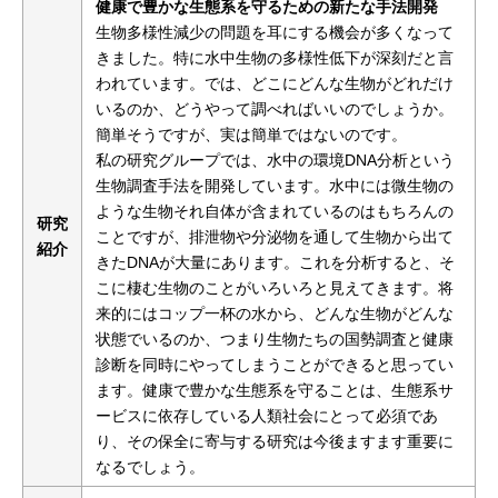
健康で豊かな生態系を守るための新たな手法開発
生物多様性減少の問題を耳にする機会が多くなって
きました。特に水中生物の多様性低下が深刻だと言
われています。では、どこにどんな生物がどれだけ
いるのか、どうやって調べればいいのでしょうか。
簡単そうですが、実は簡単ではないのです。
私の研究グループでは、水中の環境DNA分析という
生物調査手法を開発しています。水中には微生物の
ような生物それ自体が含まれているのはもちろんの
研究
ことですが、排泄物や分泌物を通して生物から出て
紹介
きたDNAが大量にあります。これを分析すると、そ
こに棲む生物のことがいろいろと見えてきます。将
来的にはコップ一杯の水から、どんな生物がどんな
状態でいるのか、つまり生物たちの国勢調査と健康
診断を同時にやってしまうことができると思ってい
ます。健康で豊かな生態系を守ることは、生態系サ
ービスに依存している人類社会にとって必須であ
り、その保全に寄与する研究は今後ますます重要に
なるでしょう。