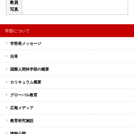
教員
写真
学部について
サ
学部長メッセージ
イ
ド
沿革
バ
ー
国際人間科学部の概要
メ
カリキュラム概要
ニ
ュ
グローバル教育
ー
広報メディア
教育研究施設
情報公開