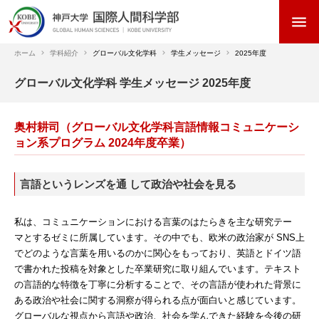
メ
menu
イ
ン
コ
ホーム
学科紹介
グローバル文化学科
学生メッセージ
2025年度
ン
パ
グローバル文化学科 学生メッセージ 2025年度
テ
ン
ン
く
ツ
奥村耕司（グローバル文化学科言語情報コミュニケーシ
ず
に
ョン系プログラム 2024年度卒業）
移
動
言語というレンズを通 して政治や社会を見る
私は、コミュニケーションにおける言葉のはたらきを主な研究テー
マとするゼミに所属しています。その中でも、欧米の政治家が SNS上
でどのような言葉を用いるのかに関心をもっており、英語とドイツ語
で書かれた投稿を対象とした卒業研究に取り組んでいます。テキスト
の言語的な特徴を丁寧に分析することで、その言語が使われた背景に
ある政治や社会に関する洞察が得られる点が面白いと感じています。
グローバルな視点から言語や政治、社会を学んできた経験を今後の研