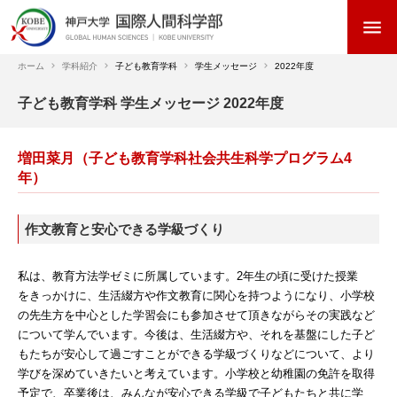
メ
menu
イ
ン
コ
ホーム
学科紹介
子ども教育学科
学生メッセージ
2022年度
ン
パ
子ども教育学科 学生メッセージ 2022年度
テ
ン
ン
く
ツ
増田菜月（子ども教育学科社会共生科学プログラム4
ず
に
年）
移
動
作文教育と安心できる学級づくり
私は、教育方法学ゼミに所属しています。2年生の頃に受けた授業
をきっかけに、生活綴方や作文教育に関心を持つようになり、小学校
の先生方を中心とした学習会にも参加させて頂きながらその実践など
について学んでいます。今後は、生活綴方や、それを基盤にした子ど
もたちが安心して過ごすことができる学級づくりなどについて、より
学びを深めていきたいと考えています。小学校と幼稚園の免許を取得
予定で、卒業後は、みんなが安心できる学級で子どもたちと共に学