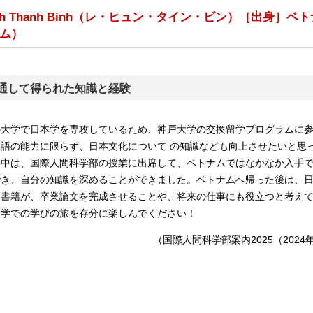
uynh Thanh Binh（レ・ヒュン・タイン・ビン）［出
ム）
通して得られた知識と経験
の大学で日本学を専攻しているため、神戸大学の交換留学プログラムに
語の能力に限らず、日本文化について の知識なども向上させたいと思
学中は、国際人間科学部の授業に出席して、ベトナムではなかなか入手
でき、自分の知識を深めることができました。ベトナムへ帰った後は、
た書籍が、卒業論文を完成させることや、将来の仕事にも役立つと考え
大学での学びの旅を存分に楽しんでください！
（国際人間科学部案内2025（202