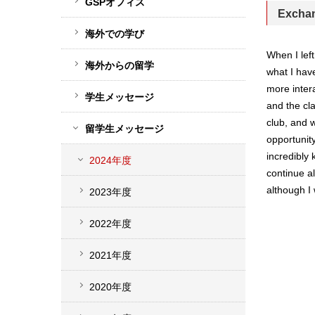
GSPオフィス
ド
Exchan
バ
海外での学び
ー
When I left
海外からの留学
what I hav
メ
more inter
ニ
学生メッセージ
and the cla
ュ
club, and w
留学生メッセージ
ー
opportunity
incredibly 
2024年度
continue al
although I
2023年度
2022年度
2021年度
2020年度