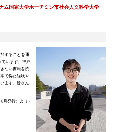
身］ベトナム国家大学ホーチミン市社会人文科学大学
参加することを通
っています。神戸
できない書籍を読
日本で得た経験や
ています。皆さん
4年6月発行）より）