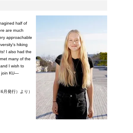
magined half of
here are much
very approachable
versity's hiking
ts! I also had the
I met many of the
 and I wish to
to join KU—
4年6月発行）より）