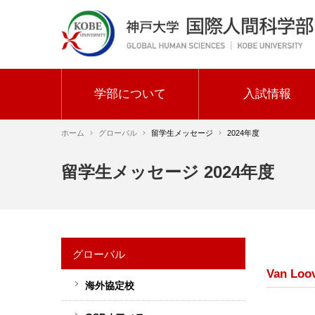
メ
イ
ン
コ
ン
テ
学部について
入試情報
ン
メ
ツ
ホーム
グローバル
留学生メッセージ
2024年度
イ
に
ン
移
パ
留学生メッセージ 2024年度
動
ナ
ン
ビ
く
ゲ
ず
ー
グローバル
シ
Van 
ョ
海外協定校
サ
ン
イ