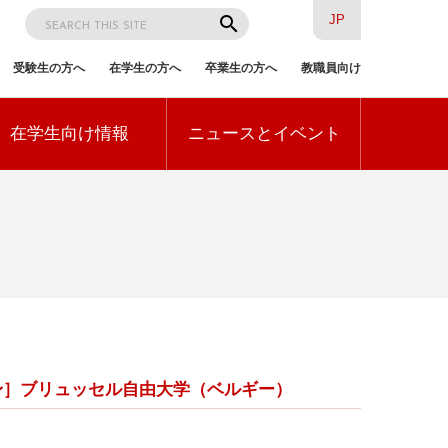
検
search
JP
索
受験生の方へ
在学生の方へ
卒業生の方へ
教職員向け
訪
在学生向け情報
ニュースとイベント
問
者
別
）［出身］ブリュッセル自由大学（ベルギー）