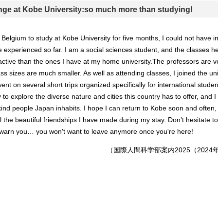
ge at Kobe University:so much more than studying!
 Belgium to study at Kobe University for five months, I could not have i
e experienced so far. I am a social sciences student, and the classes 
active than the ones I have at my home university.The professors are 
ss sizes are much smaller. As well as attending classes, I joined the uni
ent on several short trips organized specifically for international studen
 to explore the diverse nature and cities this country has to offer, and 
kind people Japan inhabits. I hope I can return to Kobe soon and often,
l the beautiful friendships I have made during my stay. Don’t hesitate 
 warn you… you won't want to leave anymore once you're here!
（国際人間科学部案内2025（202